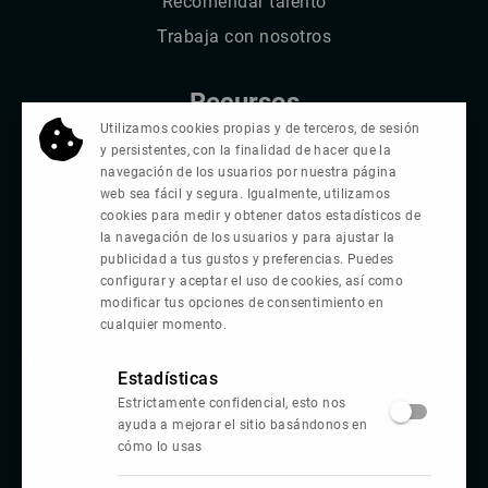
Recomendar talento
Trabaja con nosotros
Recursos
Utilizamos cookies propias y de terceros, de sesión
y persistentes, con la finalidad de hacer que la
Blog
navegación de los usuarios por nuestra página
Comunidad Circular de IT Recruiters
web sea fácil y segura. Igualmente, utilizamos
cookies para medir y obtener datos estadísticos de
FAQs
la navegación de los usuarios y para ajustar la
publicidad a tus gustos y preferencias. Puedes
Contacta: contacto@talenthackers.net
configurar y aceptar el uso de cookies, así como
Chat de soporte directo
modificar tus opciones de consentimiento en
cualquier momento.
Te enviamos las mejores ofertas para
Estadísticas
ti
Estrictamente confidencial, esto nos
ayuda a mejorar el sitio basándonos en
cómo lo usas
Crea tu alerta aquí