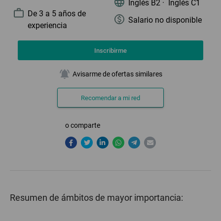
Inglés B2 ·
Inglés C1
De 3
a 5 años de
Salario no disponible
experiencia
Inscribirme
notifications_active
Avisarme de ofertas similares
Recomendar a mi red
o comparte
Resumen de ámbitos de mayor importancia: