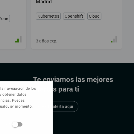
Madrid
Kubernetes
Openshift
Cloud
Zone
IAM
3
años exp.
urity
loud IAM
Te enviamos las mejores
ofertas para ti
e la navegación de los
 y obtener datos
rencias. Puedes
cruiters
Crea tu alerta aquí
 cualquier momento.
anking
ackers.net