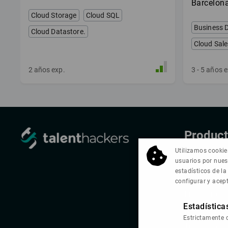
Barcelon
Cloud Storage
Cloud SQL
Business 
Cloud Datastore.
Cloud Sal
sales
2
años exp.
3
- 5
años e
Produc
Utilizamos cookies
Acerca de 
usuarios por nues
estadísticos de la
Ofertas de
configurar y acep
Encontrar 
Estadística
Recomendar
Estrictamente 
Trabaja co