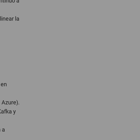
ntinuo a
inear la
 en
 Azure).
Kafka y
n a