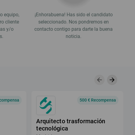
o equipo,
¡Enhorabuena! Has sido el candidato
o cliente
seleccionado. Nos pondremos en
bas y/o
contacto contigo para darte la buena
s.
noticia.
arrow_back
arrow_forward
ecompensa
500 € Recompensa
Arquitecto trasformación
tecnológica