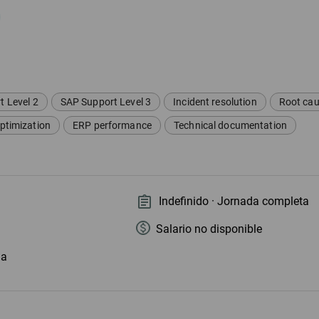
 Level 2
SAP Support Level 3
Incident resolution
Root cau
ptimization
ERP performance
Technical documentation
Indefinido · Jornada completa
Salario no disponible
ia