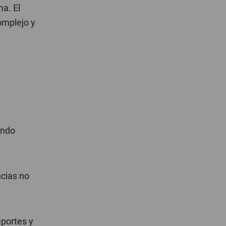
a. El
omplejo y
endo
ncias no
eportes y