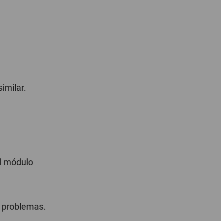
imilar.
al módulo
e problemas.