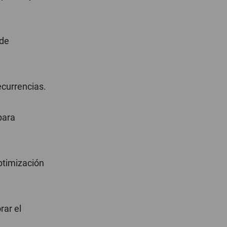
 de
ecurrencias.
para
ptimización
rar el