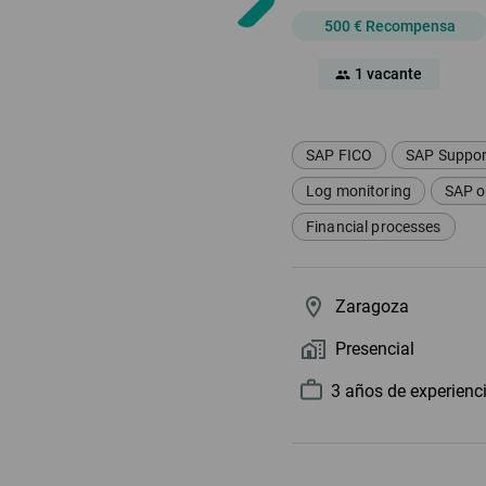
500 € Recompensa
1 vacante
group
SAP FICO
SAP Support
Log monitoring
SAP o
Financial processes
Zaragoza
Presencial
3 año
s
de experienc