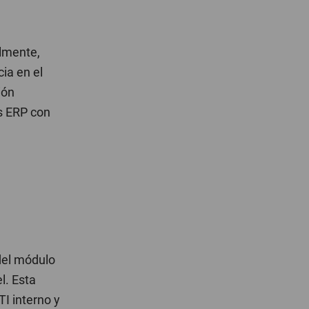
almente,
cia en el
ión
as ERP con
 del módulo
l. Esta
TI interno y