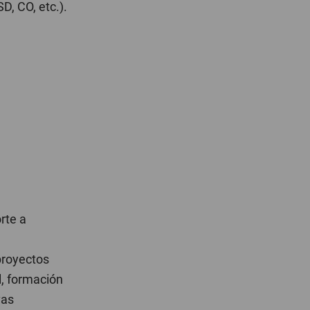
, CO, etc.).
rte a
proyectos
l, formación
vas