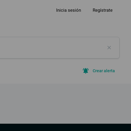
Inicia sesión
Regístrate
close
notifications_active
Crear alerta