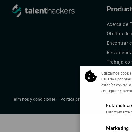
Produc
Acerca de 
Ofertas de
Encontrar 
Recomendar
Trabaja co
Utilizamos cookies
usuarios por nues
estadísticos de la
configurar y acep
Términos y condiciones
Política privacidad
Cookies
Canal
Estadística
Estrictamente 
Marketing