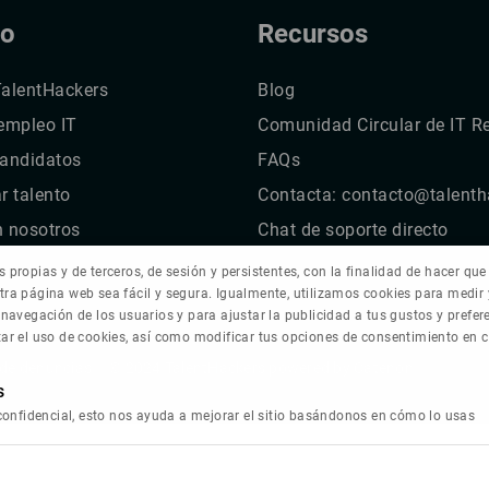
to
Recursos
TalentHackers
Blog
 empleo IT
Comunidad Circular de IT Re
candidatos
FAQs
 talento
Contacta: contacto@talenth
n nosotros
Chat de soporte directo
 propias y de terceros, de sesión y persistentes, con la finalidad de hacer qu
tra página web sea fácil y segura. Igualmente, utilizamos cookies para medir
 navegación de los usuarios y para ajustar la publicidad a tus gustos y prefe
tar el uso de cookies, así como modificar tus opciones de consentimiento en
 de denuncias
© 2024 TalentHackers powered by Catenon
s
confidencial, esto nos ayuda a mejorar el sitio basándonos en cómo lo usas