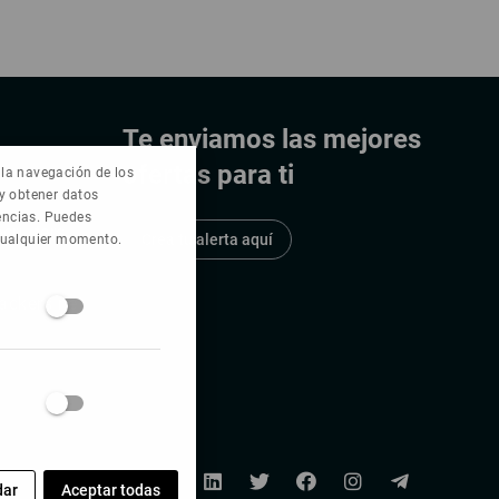
Te enviamos las mejores
ofertas para ti
e la navegación de los
 y obtener datos
rencias. Puedes
cruiters
Crea tu alerta aquí
 cualquier momento.
ackers.net
dar
Aceptar todas