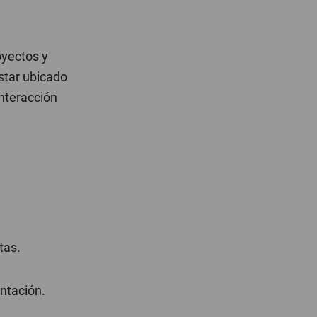
oyectos y
star ubicado
interacción
tas.
ntación.