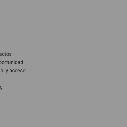
yectos
portunidad
nal y acceso
o,