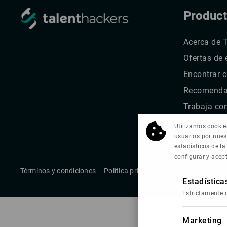
Produc
Acerca de 
Ofertas de
Encontrar 
Recomendar
Trabaja co
Utilizamos cookies
usuarios por nues
estadísticos de la
configurar y acep
Términos y condiciones
Política privacidad
Cookies
Canal
Estadística
Estrictamente 
Marketing