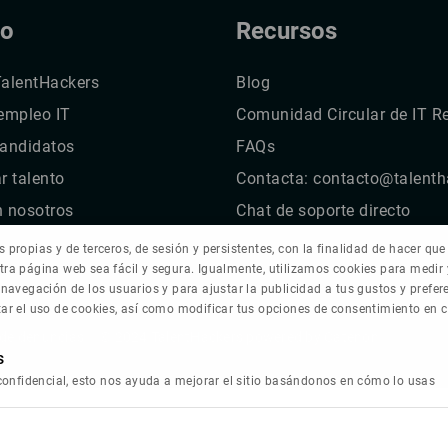
to
Recursos
TalentHackers
Blog
 empleo IT
Comunidad Circular de IT Re
candidatos
FAQs
 talento
Contacta: contacto@talenth
n nosotros
Chat de soporte directo
 propias y de terceros, de sesión y persistentes, con la finalidad de hacer qu
tra página web sea fácil y segura. Igualmente, utilizamos cookies para medir
 navegación de los usuarios y para ajustar la publicidad a tus gustos y prefe
tar el uso de cookies, así como modificar tus opciones de consentimiento en
 de denuncias
© 2024 TalentHackers powered by Catenon
s
confidencial, esto nos ayuda a mejorar el sitio basándonos en cómo lo usas