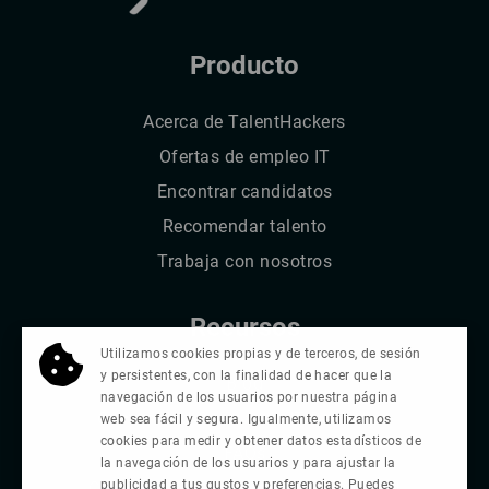
Producto
Acerca de TalentHackers
Ofertas de empleo IT
Encontrar candidatos
Recomendar talento
Trabaja con nosotros
Recursos
Utilizamos cookies propias y de terceros, de sesión
y persistentes, con la finalidad de hacer que la
Blog
navegación de los usuarios por nuestra página
Comunidad Circular de IT Recruiters
web sea fácil y segura. Igualmente, utilizamos
cookies para medir y obtener datos estadísticos de
FAQs
la navegación de los usuarios y para ajustar la
publicidad a tus gustos y preferencias. Puedes
Contacta: contacto@talenthackers.net